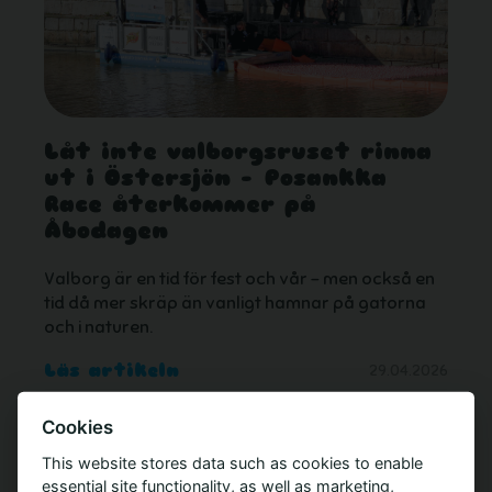
Låt inte valborgsruset rinna
ut i Östersjön – Posankka
Race återkommer på
Åbodagen
Valborg är en tid för fest och vår – men också en
tid då mer skräp än vanligt hamnar på gatorna
och i naturen.
Läs artikeln
29.04.2026
Cookies
This website stores data such as cookies to enable
essential site functionality, as well as marketing,