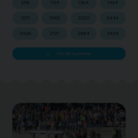
598
1159
1364
1464
1571
1990
2220
2444
2458
2721
2884
3409
Värde nummer