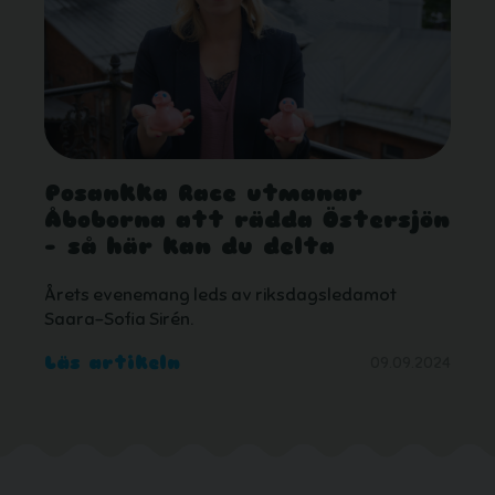
Posankka Race utmanar
Åboborna att rädda Östersjön
– så här kan du delta
Årets evenemang leds av riksdagsledamot
Saara-Sofia Sirén.
Läs artikeln
09.09.2024