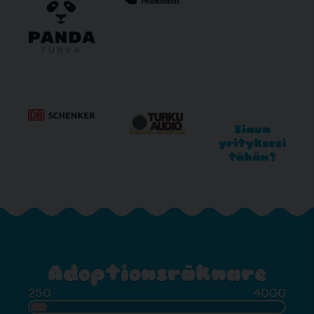
Adoptionsräknare
250
4000